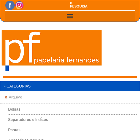
»
PESQUISA
» CATEGORIAS
Arquivo
Bolsas
Separadores e Indíces
Pastas